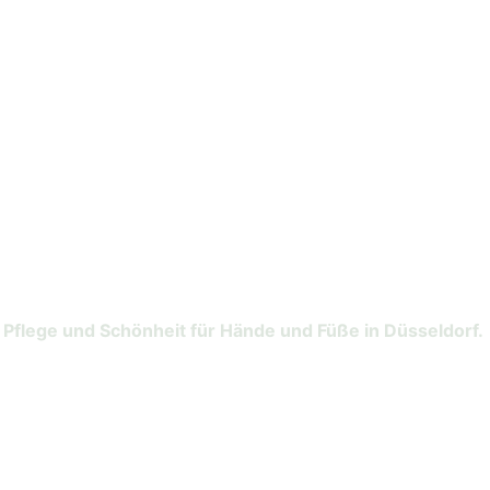
AUCH OHNE TERMIN SIND SIE BEI UNS JEDERZEIT WILLKOMMEN!
Unsere Leistungen
Pflege und Schönheit für Hände und Füße in Düsseldorf. 