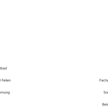
ndbad
 Feilen
Fachg
ernung
So
Bei