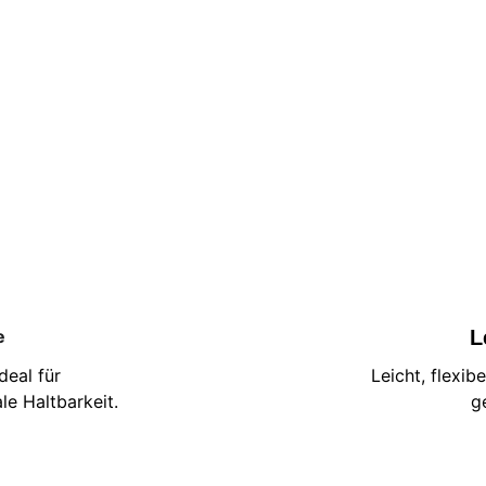
e
L
deal für 
Leicht, flexib
e Haltbarkeit.
g